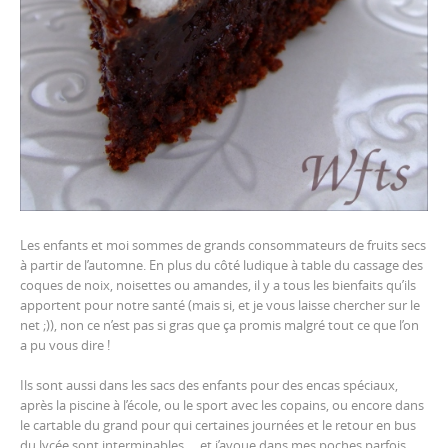
Les enfants et moi sommes de grands consommateurs de fruits secs
à partir de l’automne. En plus du côté ludique à table du cassage des
coques de noix, noisettes ou amandes, il y a tous les bienfaits qu’ils
apportent pour notre santé (mais si, et je vous laisse chercher sur le
net ;)), non ce n’est pas si gras que ça promis malgré tout ce que l’on
a pu vous dire !
Ils sont aussi dans les sacs des enfants pour des encas spéciaux,
après la piscine à l’école, ou le sport avec les copains, ou encore dans
le cartable du grand pour qui certaines journées et le retour en bus
du lycée sont interminables … et j’avoue dans mes poches parfois