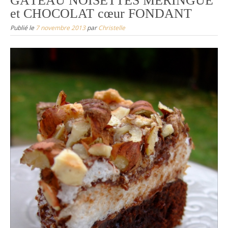
GÂTEAU NOISETTES MERINGUÉ
et CHOCOLAT cœur FONDANT
Publié le
7 novembre 2013
par
Christelle