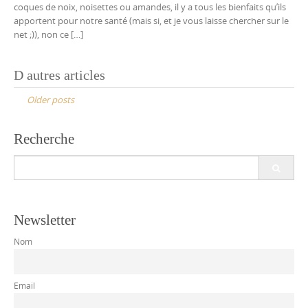
coques de noix, noisettes ou amandes, il y a tous les bienfaits qu’ils
apportent pour notre santé (mais si, et je vous laisse chercher sur le
net ;)), non ce […]
Posts
D autres articles
navigation
Older posts
Recherche
Search
for:
Newsletter
Nom
Email