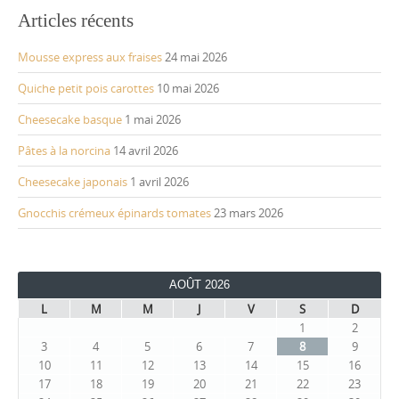
Articles récents
Mousse express aux fraises
24 mai 2026
Quiche petit pois carottes
10 mai 2026
Cheesecake basque
1 mai 2026
Pâtes à la norcina
14 avril 2026
Cheesecake japonais
1 avril 2026
Gnocchis crémeux épinards tomates
23 mars 2026
AOÛT 2026
L
M
M
J
V
S
D
1
2
3
4
5
6
7
8
9
10
11
12
13
14
15
16
17
18
19
20
21
22
23