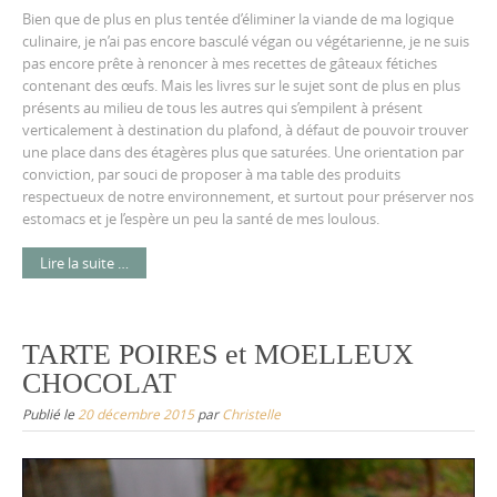
Bien que de plus en plus tentée d’éliminer la viande de ma logique
culinaire, je n’ai pas encore basculé végan ou végétarienne, je ne suis
pas encore prête à renoncer à mes recettes de gâteaux fétiches
contenant des œufs. Mais les livres sur le sujet sont de plus en plus
présents au milieu de tous les autres qui s’empilent à présent
verticalement à destination du plafond, à défaut de pouvoir trouver
une place dans des étagères plus que saturées. Une orientation par
conviction, par souci de proposer à ma table des produits
respectueux de notre environnement, et surtout pour préserver nos
estomacs et je l’espère un peu la santé de mes loulous.
Lire la suite …
TARTE POIRES et MOELLEUX
CHOCOLAT
Publié le
20 décembre 2015
par
Christelle