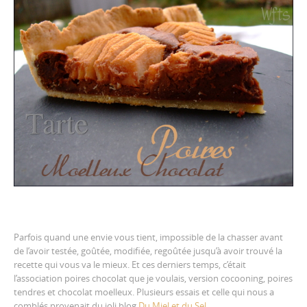
Parfois quand une envie vous tient, impossible de la chasser avant
de l’avoir testée, goûtée, modifiée, regoûtée jusqu’à avoir trouvé la
recette qui vous va le mieux. Et ces derniers temps, c’était
l’association poires chocolat que je voulais, version cocooning, poires
tendres et chocolat moelleux. Plusieurs essais et celle qui nous a
comblés provenait du joli blog
Du Miel et du Sel
.