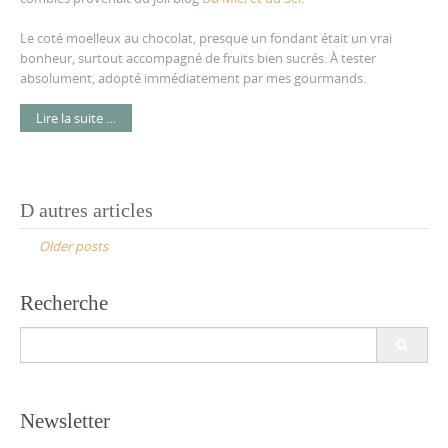
Le coté moelleux au chocolat, presque un fondant était un vrai
bonheur, surtout accompagné de fruits bien sucrés. À tester
absolument, adopté immédiatement par mes gourmands.
Lire la suite …
Posts
D autres articles
navigation
Older posts
Recherche
Search
for:
Newsletter