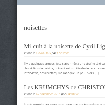
to
content
noisettes
Mi-cuit à la noisette de Cyril Li
Publié le
4 avril 2025
par
Christelle
Il y a quelques années, j’étais abonnée à une chaîne télé c
des vidéos de cuisine, présentant multitude de recettes e
interviews, des recettes, me manque un peu. Alors […]
Les KRUMCHYS de CHRIST
Publié le
10 novembre 2015
par
Christelle
Je suis tombée sur cette recette un peu par hasard sur le jo