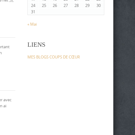
24
25
26
27
28
29
30
31
« Mai
LIENS
urtant
en
MES BLOGS COUPS DE CŒUR
er avec
n ai