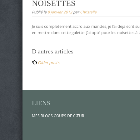
NOISETTES
Publié le
8 janvier 2012
par
Christelle
Je suis complètement accro aux mandes, je l’ai déjà écrit su
en mettre dans cette galette. J’ai opté pour les noisettes à la
Posts
D autres articles
navigation
Older posts
LIENS
MES BLOGS COUPS DE CŒUR