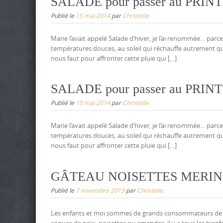
SALADE pour passer au PRINTEM
Publié le
15 mai 2014
par
Christelle
Marie l’avait appelé Salade d’hiver, je l’ai renommée… parc
températures douces, au soleil qui réchauffe autrement que de
nous faut pour affronter cette pluie qui […]
SALADE pour passer au PRINTEM
Publié le
15 mai 2014
par
Christelle
Marie l’avait appelé Salade d’hiver, je l’ai renommée… parc
températures douces, au soleil qui réchauffe autrement que de
nous faut pour affronter cette pluie qui […]
GÂTEAU NOISETTES MERIN
Publié le
7 novembre 2013
par
Christelle
Les enfants et moi sommes de grands consommateurs de frui
coques de noix, noisettes ou amandes, il y a tous les bienfai