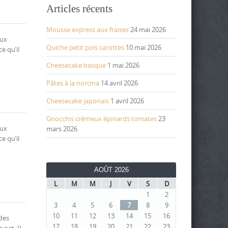
Articles récents
Mousse express aux fraises
24 mai 2026
aux
Quiche petit pois carottes
10 mai 2026
e qu’il
Cheesecake basque
1 mai 2026
Pâtes à la norcina
14 avril 2026
Cheesecake japonais
1 avril 2026
Gnocchis crémeux épinards tomates
23
aux
mars 2026
e qu’il
AOÛT 2026
L
M
M
J
V
S
D
1
2
3
4
5
6
7
8
9
10
11
12
13
14
15
16
des
17
18
19
20
21
22
23
 net ;)),