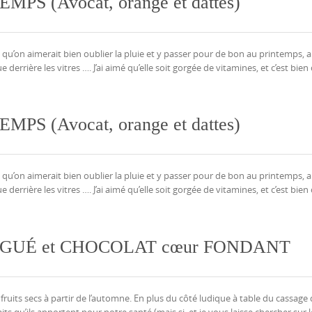
PS (Avocat, orange et dattes)
e qu’on aimerait bien oublier la pluie et y passer pour de bon au printemps, 
rrière les vitres …. J’ai aimé qu’elle soit gorgée de vitamines, et c’est bien c
PS (Avocat, orange et dattes)
e qu’on aimerait bien oublier la pluie et y passer pour de bon au printemps, 
rrière les vitres …. J’ai aimé qu’elle soit gorgée de vitamines, et c’est bien c
GUÉ et CHOCOLAT cœur FONDANT
ts secs à partir de l’automne. En plus du côté ludique à table du cassage 
ts qu’ils apportent pour notre santé (mais si, et je vous laisse chercher sur le