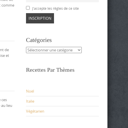
out comme
J'accepte les règles de ce site
Catégories
Catégories
ant de
ise et
Recettes Par Thèmes
Noël
 ces
Italie
 au lieu
Végétarien