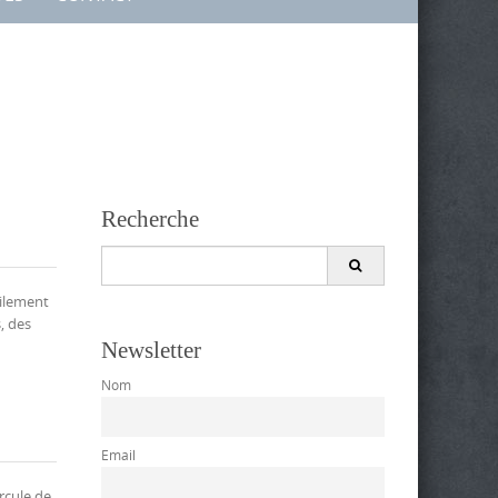
Recherche
Search
for:
cilement
, des
Newsletter
Nom
Email
rcule de