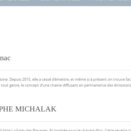
gnac
uisine. Depuis 2015, elle a cessé d’émettre, et même si à présent on trouve fa
n tout genre, le concept d’une chaine diffusant en permanence des émissions
OPHE MICHALAK
li blog La Faim des Bananes. Et tombée sous le charme illico. Cette recette ci