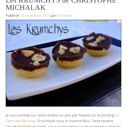
Les KRUMCHYS de CHRISTOPHE
MICHALAK
Publié le
10 novembre 2015
par
Christelle
Je suis tombée sur cette recette un peu par hasard sur le joli blog
La
Faim des Bananes
. Et tombée sous le charme illico. Cette recette
circule de blogs en blogs, vous la trouverez sur de nombreux sites en