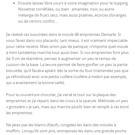
Ensuite laissez libre cours à votre imagination pour le topping.
Noisettes torréfiées, ou bien : amandes, noix ou autre
mélange de fruits secs, mais aussi pralines, écorces d’oranges
ou de citrons confits …
J’ai réalisé ces bouchées dans le moule 48 empreintes Demarle. Si
vous l’avez dans vos placards, tant mieux, il est vraiment impeccable
pour cette recette. Mais sinon pas de panique, n’importe quel moule
à mini tartelettes marche tout aussi bien. Si vos empreintes font plus
de 3 cm de diamètre, pensez à augmenter un peu le temps de
cuisson de la base. La levure permet de faire gonfler un peu la partie
biscuitée, qu’il faudra aplatir dès la sortie du four (n’attendez pas que
ça refroidisse) avec une petite cuillère (cuillère à melon par exemple,
qui a exactement la bonne taille).
Pour la couverture chocolat, j’ai versé le tout sur la plaque des
empreintes et j’ai réparti dans les trous à la spatule. Méthode un peu
« grossière » je sais, mais qui marche plutôt bien et remplit à ras bord
les empreintes.
Ne jetez pas les blancs d’œufs, congelez-les dans des moules à
muffins. Lorsqu’ils sont pris, entreposez-les dans une grande poche.