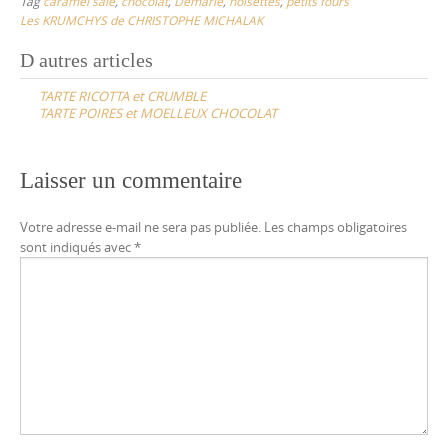
Tag
caramel salé
,
chocolat
,
Demarle
,
noisettes
,
petits fours
Les KRUMCHYS de CHRISTOPHE MICHALAK
Post
D autres articles
navigation
TARTE RICOTTA et CRUMBLE
TARTE POIRES et MOELLEUX CHOCOLAT
Laisser un commentaire
Votre adresse e-mail ne sera pas publiée.
Les champs obligatoires
sont indiqués avec
*