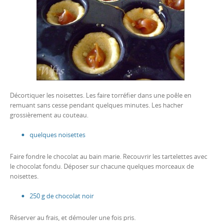
Décortiquer les noisettes. Les faire torréfier dans une poêle en
remuant sans cesse pendant quelques minutes. Les hacher
grossièrement au couteau.
quelques noisettes
Faire fondre le chocolat au bain marie. Recouvrir les tartelettes avec
le chocolat fondu. Déposer sur chacune quelques morceaux de
noisettes.
250 g de chocolat noir
Réserver au frais, et démouler une fois pris.