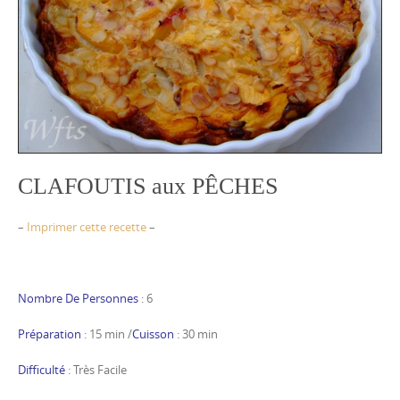
CLAFOUTIS aux PÊCHES
–
Imprimer cette recette
–
Nombre De Personnes
: 6
Préparation
: 15 min /
Cuisson
: 30 min
Difficulté
: Très Facile