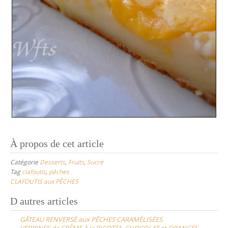
À propos de cet article
Catégorie
Desserts
,
Fruits
,
Sucré
Tag
clafoutis
,
pêches
CLAFOUTIS aux PÊCHES
Post
D autres articles
navigation
GÂTEAU RENVERSÉ aux PÊCHES CARAMÉLISÉES