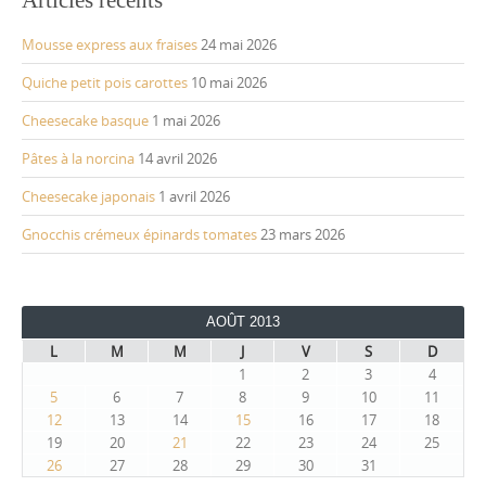
Articles récents
Mousse express aux fraises
24 mai 2026
Quiche petit pois carottes
10 mai 2026
Cheesecake basque
1 mai 2026
Pâtes à la norcina
14 avril 2026
Cheesecake japonais
1 avril 2026
Gnocchis crémeux épinards tomates
23 mars 2026
AOÛT 2013
L
M
M
J
V
S
D
1
2
3
4
5
6
7
8
9
10
11
12
13
14
15
16
17
18
19
20
21
22
23
24
25
26
27
28
29
30
31