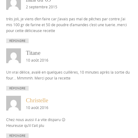
2 septembre 2015
très joli, je viens d’en faire car j’avais pas mal de pêches par contre j’ai
mis 100 gr de farine et 50 de poudre d’amandes c’est une tuerie..merci
pour cette délicieuse recette
RÉPONDRE
Titane
10 août 2016
Un vrai délice, avalé en quelques cuillères, 10 minutes après la sortie du
four… Mmmmh. Merci pour la recette
RÉPONDRE
Christelle
10 août 2016
Chez nous aussi il a vite disparu 😉
Heureuse qu’il t’ait plu
RÉPONDRE