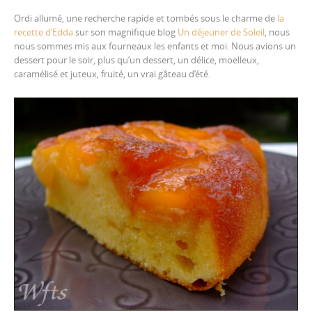
Ordi allumé, une recherche rapide et tombés sous le charme de
la
recette d’Edda
sur son magnifique blog
Un déjeuner de Soleil
, nous
nous sommes mis aux fourneaux les enfants et moi. Nous avions un
dessert pour le soir, plus qu’un dessert, un délice, moelleux,
caramélisé et juteux, fruité, un vrai gâteau d’été.