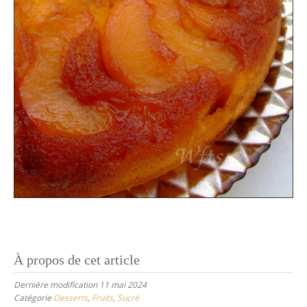
À propos de cet article
Dernière modification 11 mai 2024
Catégorie
Desserts
,
Fruits
,
Sucré