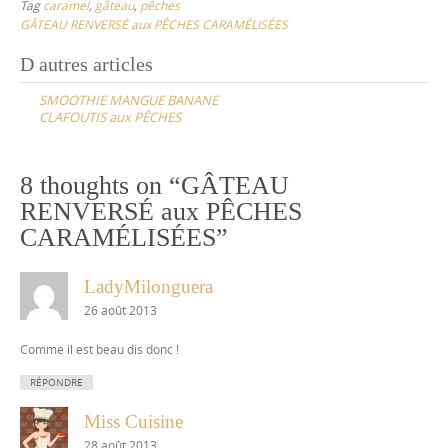
Tag
caramel
,
gâteau
,
pêches
GÂTEAU RENVERSÉ aux PÊCHES CARAMÉLISÉES
Post
D autres articles
navigation
SMOOTHIE MANGUE BANANE
CLAFOUTIS aux PÊCHES
8 thoughts on “
GÂTEAU
RENVERSÉ aux PÊCHES
CARAMÉLISÉES
”
LadyMilonguera
26 août 2013
Comme il est beau dis donc !
RÉPONDRE
Miss Cuisine
28 août 2013