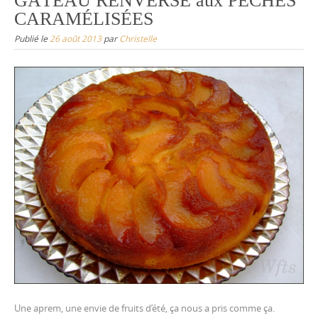
GÂTEAU RENVERSÉ aux PÊCHES
CARAMÉLISÉES
Publié le
26 août 2013
par
Christelle
Une aprem, une envie de fruits d’été, ça nous a pris comme ça.