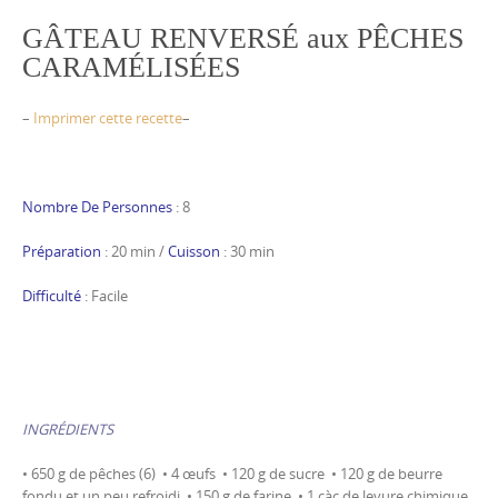
GÂTEAU RENVERSÉ aux PÊCHES
CARAMÉLISÉES
–
Imprimer cette recette
–
Nombre De Personnes
: 8
Préparation
: 20 min /
Cuisson
: 30 min
Difficulté
: Facile
INGRÉDIENTS
• 650 g de pêches (6) • 4 œufs • 120 g de sucre • 120 g de beurre
fondu et un peu refroidi • 150 g de farine • 1 càc de levure chimique