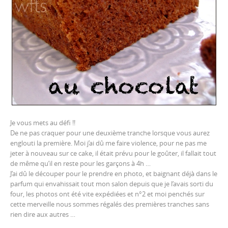
Je vous mets au défi !!
De ne pas craquer pour une deuxième tranche lorsque vous aurez
englouti la première. Moi j’ai dû me faire violence, pour ne pas me
jeter à nouveau sur ce cake, il était prévu pour le goûter, il fallait tout
de même qu’il en reste pour les garçons à 4h …
J’ai dû le découper pour le prendre en photo, et baignant déjà dans le
parfum qui envahissait tout mon salon depuis que je l’avais sorti du
four, les photos ont été vite expédiées et n°2 et moi penchés sur
cette merveille nous sommes régalés des premières tranches sans
rien dire aux autres …