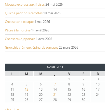
Mousse express aux fraises
24 mai 2026
Quiche petit pois carottes
10 mai 2026
Cheesecake basque
1 mai 2026
Pâtes à la norcina
14 avril 2026
Cheesecake japonais
1 avril 2026
Gnocchis crémeux épinards tomates
23 mars 2026
AVRIL 2011
L
M
M
J
V
S
D
1
2
3
4
5
6
7
8
9
10
11
12
13
14
15
16
17
18
19
20
21
22
23
24
25
26
27
28
29
30
« Jan
Juin »