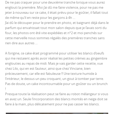
De ne pas craquer pour une deuxième tranche lorsque vous aurez
englouti la première. Moi j’ai dû me faire violence, pour ne pas me
jeter à nouveau sur ce cake, il était prévu pour le goûter, il fallait tout
de même qu’il en reste pour les garçons à 4h …
J’ai dû le découper pour le prendre en photo, et baignant déjà dans le
parfum qui envahissait tout mon salon depuis que je l’avais sorti du
four, les photos ont été vite expédiées et n°2 et moi penchés sur
cette merveille nous sommes régalés des premières tranches sans
rien dire aux autres …
A l’origine, ce cake était programmé pour utiliser les blancs d’oeufs
qui me restaient après avoir réalisé les petites crèmes au gingembre
englouties au repas de midi. Mais je vais garder cette recette, vue
chez
Lilo
, qui en est l’auteur, ainsi que chez
Vinciane
, bien
précieusement, car elle est fabuleuse !! Une texture humide à
l’intérieur, le dessus un peu croquant, un gout à tomber par terre.
Pas de doute, un cake incontournable pour un goûter ou un brunch
!
Presque toute la réalisation peut se faire au robot mélangeur si vous
en avez un. Seule l’incorporation des blancs montés en neige doit se
faire à la main, plus délicatement pour ne pas casser les blancs.