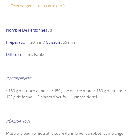
—
Télécharger cette recette (pdf)
—
Nombre De Personnes
: 8
Préparation
: 20 min /
Cuisson
: 55 min
Difficulté
: Très Facile
INGRÉDIENTS
• 150 g de chocolat noir • 150 g de beurre mou • 150 g de sucre •
125 g de farine • 5 blancs d’oeufs • 1 pincée de sel
RÉALISATION
Mettre le beurre mou et le sucre dans le bol du robot, et mélanger