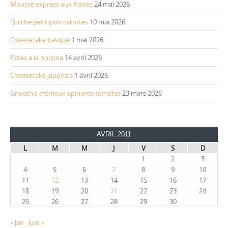
Mousse express aux fraises
24 mai 2026
Quiche petit pois carottes
10 mai 2026
Cheesecake basque
1 mai 2026
Pâtes à la norcina
14 avril 2026
Cheesecake japonais
1 avril 2026
Gnocchis crémeux épinards tomates
23 mars 2026
AVRIL 2011
L
M
M
J
V
S
D
1
2
3
4
5
6
7
8
9
10
11
12
13
14
15
16
17
18
19
20
21
22
23
24
25
26
27
28
29
30
« Jan
Juin »