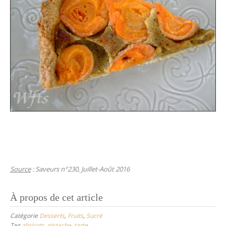
Source
: Saveurs n°230, Juillet-Août 2016
À propos de cet article
Catégorie
Desserts
,
Fruits
,
Sucré
Tag
abricots
,
pistache
,
tarte