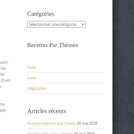
Catégories
Catégories
Recettes Par Thèmes
uvent
Noël
rôle
 de
Italie
 Et en
s
Végétarien
mme
Articles récents
 pas
Mousse express aux fraises
24 mai 2026
Quiche petit pois carottes
10 mai 2026