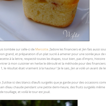
uis tombée sur celle-ci de
Mercotte
. J’adore les financiers et j’en fais aussi so
 mon grand, et préparation d’un plat sucré à amener pour une soirée jeux de 
a recette à la lettre, respecté toutes les étapes, tout bien, pas d’impro, histoire
 montrer à mon cuisinier en herbe le déroulé et la méthode pour des financiers.
e résultat était vraiment à la hauteur ! Je le sais, j’en ai volé un avant de le
aire. J’utilise ici des blancs d’œufs surgelés que je garde pour des occasions co
 bain d’eau chaude pendant une petite demi-heure, des fruits surgelés même
 touillage, et voilà le tour est joué.