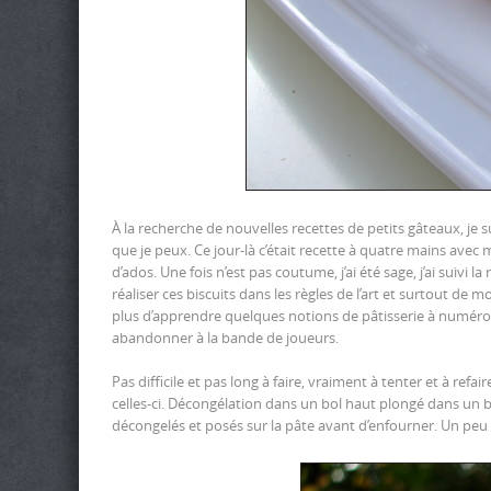
À la recherche de nouvelles recettes de petits gâteaux, je s
que je peux. Ce jour-là c’était recette à quatre mains avec
d’ados. Une fois n’est pas coutume, j’ai été sage, j’ai suivi l
réaliser ces biscuits dans les règles de l’art et surtout de
plus d’apprendre quelques notions de pâtisserie à numéro 1, l
abandonner à la bande de joueurs.
Pas difficile et pas long à faire, vraiment à tenter et à ref
celles-ci. Décongélation dans un bol haut plongé dans un
décongelés et posés sur la pâte avant d’enfourner. Un peu de