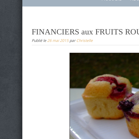
to
content
FINANCIERS aux FRUITS R
Publié le
26 mai 2015
par
Christelle