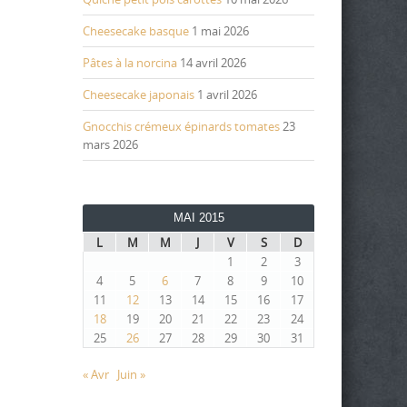
Cheesecake basque
1 mai 2026
Pâtes à la norcina
14 avril 2026
Cheesecake japonais
1 avril 2026
Gnocchis crémeux épinards tomates
23
mars 2026
MAI 2015
L
M
M
J
V
S
D
1
2
3
4
5
6
7
8
9
10
11
12
13
14
15
16
17
18
19
20
21
22
23
24
25
26
27
28
29
30
31
« Avr
Juin »