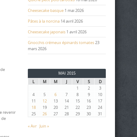
Cheesecake basque
1 mai 2026
Pâtes à la norcina
14 avril 2026
Cheesecake japonais
1 avril 2026
Gnocchis crémeux épinards tomates
23
mars 2026
 de
MAI 2015
L
M
M
J
V
S
D
1
2
3
4
5
6
7
8
9
10
11
12
13
14
15
16
17
18
19
20
21
22
23
24
re revenir
25
26
27
28
29
30
31
t de
« Avr
Juin »
langer