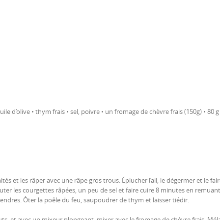
uile d’olive • thym frais • sel, poivre • un fromage de chèvre frais (150g) • 80 g
és et les râper avec une râpe gros trous. Éplucher l’ail, le dégermer et le fai
ter les courgettes râpées, un peu de sel et faire cuire 8 minutes en remuan
ndres. Ôter la poêle du feu, saupoudrer de thym et laisser tiédir.
uts, et avec un mixeur plongeant, mixer avec le fromage de chèvre frais. Mé