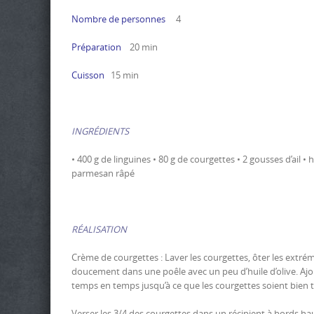
Nombre de personnes
4
Préparation
20 min
Cuisson
15 min
INGRÉDIENTS
• 400 g de linguines • 80 g de courgettes • 2 gousses d’ail • h
parmesan râpé
RÉALISATION
Crème de courgettes : Laver les courgettes, ôter les extrémit
doucement dans une poêle avec un peu d’huile d’olive. Ajou
temps en temps jusqu’à ce que les courgettes soient bien te
Verser les 3/4 des courgettes dans un récipient à bords ha