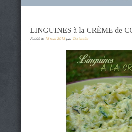
to
content
LINGUINES à la CRÈME de 
Publié le
18 mai 2015
par
Christelle