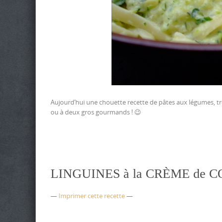
Aujourd’hui une chouette recette de pâtes aux légumes, trè
ou à deux gros gourmands ! 😉
LINGUINES à la CRÈME de 
—
Imprimer cette recette
—