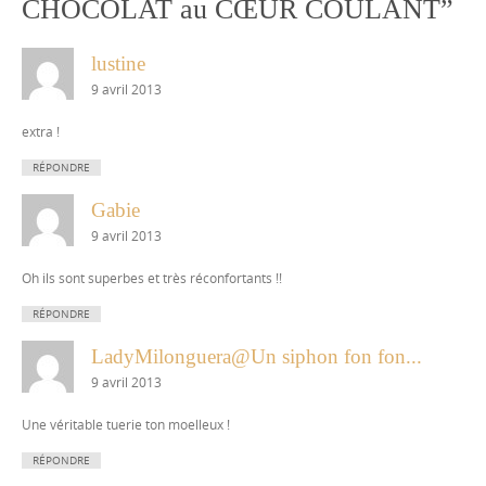
CHOCOLAT au CŒUR COULANT
”
lustine
9 avril 2013
extra !
RÉPONDRE
Gabie
9 avril 2013
Oh ils sont superbes et très réconfortants !!
RÉPONDRE
LadyMilonguera@Un siphon fon fon...
9 avril 2013
Une véritable tuerie ton moelleux !
RÉPONDRE