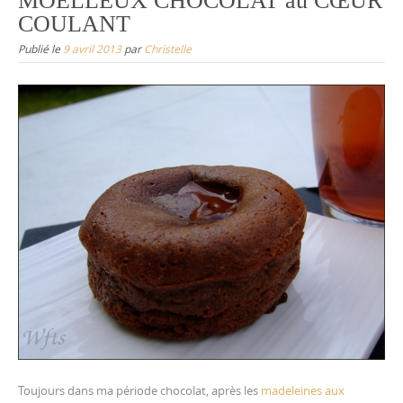
MOELLEUX CHOCOLAT au CŒUR
COULANT
Publié le
9 avril 2013
par
Christelle
Toujours dans ma période chocolat, après les
madeleines aux