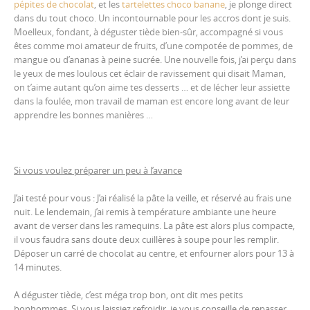
pépites de chocolat
, et les
tartelettes choco banane
, je plonge direct
dans du tout choco. Un incontournable pour les accros dont je suis.
Moelleux, fondant, à déguster tiède bien-sûr, accompagné si vous
êtes comme moi amateur de fruits, d’une compotée de pommes, de
mangue ou d’ananas à peine sucrée. Une nouvelle fois, j’ai perçu dans
le yeux de mes loulous cet éclair de ravissement qui disait Maman,
on t’aime autant qu’on aime tes desserts … et de lécher leur assiette
dans la foulée, mon travail de maman est encore long avant de leur
apprendre les bonnes manières …
Si vous voulez préparer un peu à l’avance
J’ai testé pour vous : J’ai réalisé la pâte la veille, et réservé au frais une
nuit. Le lendemain, j’ai remis à température ambiante une heure
avant de verser dans les ramequins. La pâte est alors plus compacte,
il vous faudra sans doute deux cuillères à soupe pour les remplir.
Déposer un carré de chocolat au centre, et enfourner alors pour 13 à
14 minutes.
A déguster tiède, c’est méga trop bon, ont dit mes petits
bonhommes. Si vous laissiez refroidir, je vous conseille de repasser