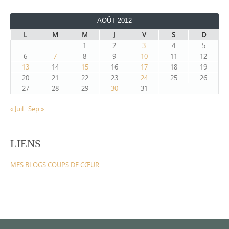
AOÛT 2012
L
M
M
J
V
S
D
1
2
3
4
5
6
7
8
9
10
11
12
13
14
15
16
17
18
19
20
21
22
23
24
25
26
27
28
29
30
31
« Juil
Sep »
LIENS
MES BLOGS COUPS DE CŒUR