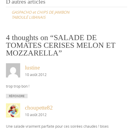
Post
D autres articles
navigation
GASPACHO et CHIPS DE JAMBON
TABOULÉ LIBANAIS
4 thoughts on “
SALADE DE
TOMATES CERISES MELON ET
MOZZARELLA
”
lustine
10 août 2012
trop trop bon !
RÉPONDRE
choupette82
10 août 2012
Une salade vraiment parfaite pour ces soirées chaudes ! bises