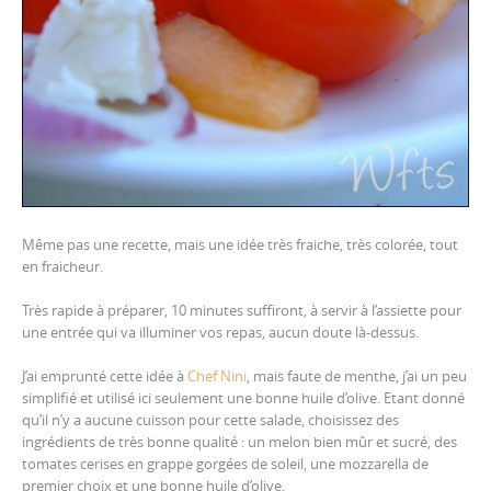
Même pas une recette, mais une idée très fraiche, très colorée, tout
en fraicheur.
Très rapide à préparer, 10 minutes suffiront, à servir à l’assiette pour
une entrée qui va illuminer vos repas, aucun doute là-dessus.
J’ai emprunté cette idée à
Chef Nini
, mais faute de menthe, j’ai un peu
simplifié et utilisé ici seulement une bonne huile d’olive. Etant donné
qu’il n’y a aucune cuisson pour cette salade, choisissez des
ingrédients de très bonne qualité : un melon bien mûr et sucré, des
tomates cerises en grappe gorgées de soleil, une mozzarella de
premier choix et une bonne huile d’olive.