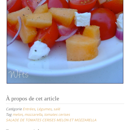
À propos de cet article
Catégorie
Entrées
,
Légumes
,
salé
Tag
melon
,
mozzarella
,
tomates cerises
SALADE DE TOMATES CERISES MELON ET MOZZARELLA