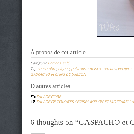
À propos de cet article
Catégorie
Entrées
,
salé
Tag
concombre
,
oignon
,
poivrons
,
tabasco
,
tomates
,
vinaigre
GASPACHO et CHIPS DE JAMBON
Post
D autres articles
navigation
SALADE COBB
SALADE DE TOMATES CERISES MELON ET MOZZARELLA
6 thoughts on “
GASPACHO et 