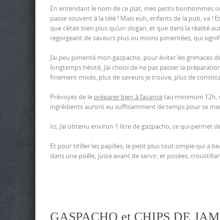
En entendant le nom de ce plat, mes petits bonhommes ont t
passe souvent à la télé ! Mais euh, enfants de la pub, va !
que c’était bien plus qu’un slogan, et que dans la réalité au
regorgeant de saveurs plus ou moins pimentées, qui signifie
J’ai peu pimenté mon gazpacho, pour éviter les grimaces d
longtemps hésité, j’ai choisi de ne pas passer la préparat
finement mixés, plus de saveurs je trouve, plus de consis
Prévoyez de le
préparer bien à l’avance
(au minimum 12h, vo
ingrédients auront eu suffisamment de temps pour se mar
Ici, j’ai obtenu environ 1 litre de gazpacho, ce qui permet d
Et pour titiller les papilles, le petit plus tout simple qu
dans une poêle, juste avant de servir, et posées, croustilla
GASPACHO et CHIPS DE JA