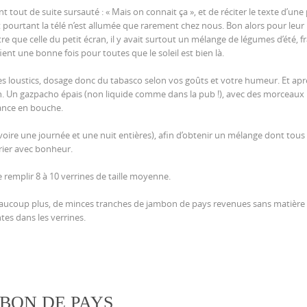
out de suite sursauté : « Mais on connait ça », et de réciter le texte d’une
 Et pourtant la télé n’est allumée que rarement chez nous. Bon alors pour leu
tre que celle du petit écran, il y avait surtout un mélange de légumes d’été, fr
nt une bonne fois pour toutes que le soleil est bien là.
es loustics, dosage donc du tabasco selon vos goûts et votre humeur. Et apr
ion. Un gazpacho épais (non liquide comme dans la pub !), avec des morceaux
tance en bouche.
ire une journée et une nuit entières), afin d’obtenir un mélange dont tous 
ier avec bonheur.
e remplir 8 à 10 verrines de taille moyenne.
i a beaucoup plus, de minces tranches de jambon de pays revenues sans matière
ntes dans les verrines.
MBON DE PAYS