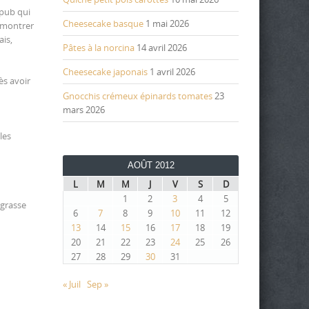
 pub qui
Cheesecake basque
1 mai 2026
r montrer
ais,
Pâtes à la norcina
14 avril 2026
Cheesecake japonais
1 avril 2026
ès avoir
Gnocchis crémeux épinards tomates
23
mars 2026
les
AOÛT 2012
L
M
M
J
V
S
D
1
2
3
4
5
 grasse
6
7
8
9
10
11
12
13
14
15
16
17
18
19
20
21
22
23
24
25
26
27
28
29
30
31
« Juil
Sep »