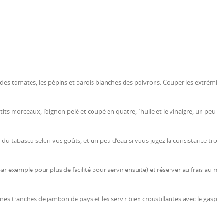
o
es tomates, les pépins et parois blanches des poivrons. Couper les extrém
ts morceaux, l’oignon pelé et coupé en quatre, l’huile et le vinaigre, un peu 
du tabasco selon vos goûts, et un peu d’eau si vous jugez la consistance tr
r exemple pour plus de facilité pour servir ensuite) et réserver au frais au 
fines tranches de jambon de pays et les servir bien croustillantes avec le gas