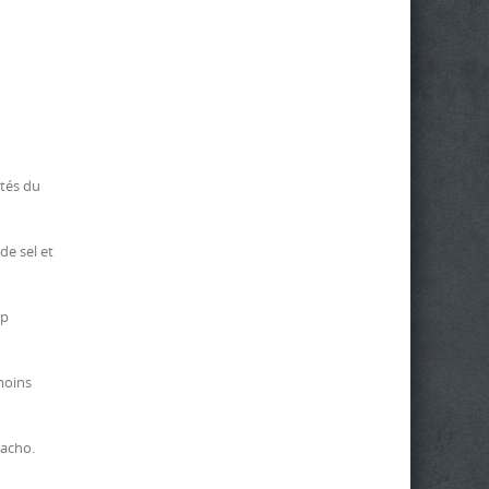
ités du
de sel et
op
moins
pacho.