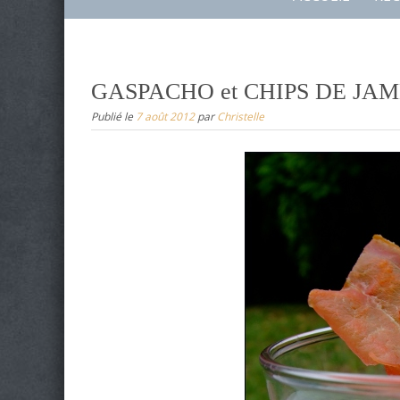
to
content
GASPACHO et CHIPS DE JA
Publié le
7 août 2012
par
Christelle