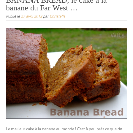
BANANA BREAD, le cake à la
banane du Far West …
Publié le
27 avril 2012
par
Christelle
Le meilleur cake à la banane au monde ! C’est à peu près ce que dit