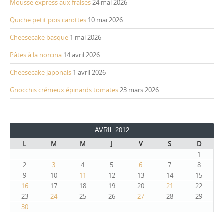
Mousse express aux fraises
24 mai 2026
Quiche petit pois carottes
10 mai 2026
Cheesecake basque
1 mai 2026
Pâtes à la norcina
14 avril 2026
Cheesecake japonais
1 avril 2026
Gnocchis crémeux épinards tomates
23 mars 2026
AVRIL 2012
L
M
M
J
V
S
D
1
2
3
4
5
6
7
8
9
10
11
12
13
14
15
16
17
18
19
20
21
22
23
24
25
26
27
28
29
30