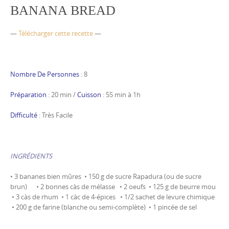
BANANA BREAD
—
Télécharger cette recette
—
Nombre De Personnes
: 8
Préparation
: 20 min /
Cuisson
: 55 min à 1h
Difficulté
: Très Facile
INGRÉDIENTS
• 3 bananes bien mûres • 150 g de sucre Rapadura (ou de sucre
brun) • 2 bonnes càs de mélasse • 2 oeufs • 125 g de beurre mou
• 3 càs de rhum • 1 càc de 4-épices • 1/2 sachet de levure chimique
• 200 g de farine (blanche ou semi-complète) • 1 pincée de sel