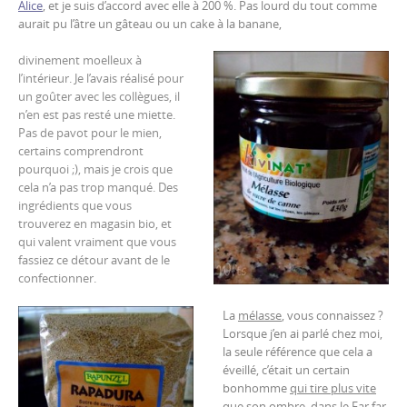
Alice
, et je suis d’accord avec elle à 200 %. Pas lourd du tout comme
aurait pu l’âtre un gâteau ou un cake à la banane,
divinement moelleux à
l’intérieur. Je l’avais réalisé pour
un goûter avec les collègues, il
n’en est pas resté une miette.
Pas de pavot pour le mien,
certains comprendront
pourquoi ;), mais je crois que
cela n’a pas trop manqué. Des
ingrédients que vous
trouverez en magasin bio, et
qui valent vraiment que vous
fassiez ce détour avant de le
confectionner.
La
mélasse
, vous connaissez ?
Lorsque j’en ai parlé chez moi,
la seule référence que cela a
éveillé, c’était un certain
bonhomme
qui tire plus vite
que son ombre, dans le Far far