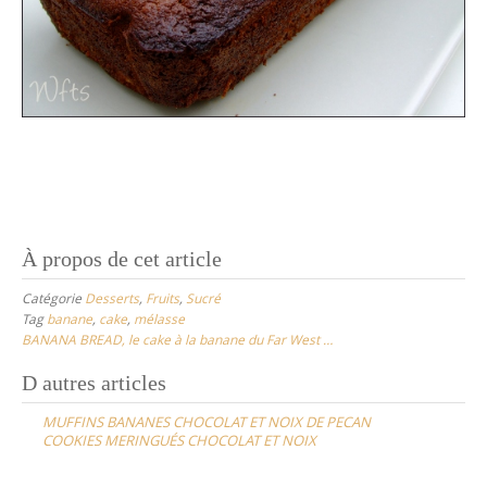
À propos de cet article
Catégorie
Desserts
,
Fruits
,
Sucré
Tag
banane
,
cake
,
mélasse
BANANA BREAD, le cake à la banane du Far West …
Post
D autres articles
navigation
MUFFINS BANANES CHOCOLAT ET NOIX DE PECAN
COOKIES MERINGUÉS CHOCOLAT ET NOIX