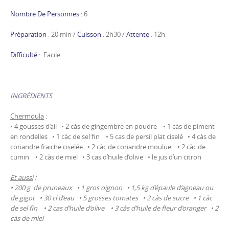
Nombre De Personnes
: 6
Préparation
: 20 min /
Cuisson
: 2h30 /
Attente
: 12h
Difficulté
: Facile
INGRÉDIENTS
Chermoula
:
• 4 gousses d’ail • 2 càs de gingembre en poudre • 1 càs de piment
en rondelles • 1 càc de sel fin • 5 cas de persil plat ciselé • 4 càs de
coriandre fraiche ciselée • 2 càc de coriandre moulue • 2 càc de
cumin • 2 càs de miel • 3 cas d’huile d’olive • le jus d’un citron
Et aussi
:
• 200 g de pruneaux • 1 gros oignon • 1,5 kg d’épaule d’agneau ou
de gigot • 30 cl d’eau • 5 grosses tomates • 2 càs de sucre • 1 càc
de sel fin • 2 cas d’huile d’olive • 3 càs d’huile de fleur d’oranger • 2
càs de miel