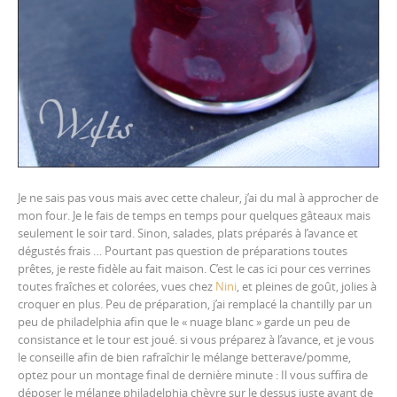
Je ne sais pas vous mais avec cette chaleur, j’ai du mal à approcher de
mon four. Je le fais de temps en temps pour quelques gâteaux mais
seulement le soir tard. Sinon, salades, plats préparés à l’avance et
dégustés frais … Pourtant pas question de préparations toutes
prêtes, je reste fidèle au fait maison. C’est le cas ici pour ces verrines
toutes fraîches et colorées, vues chez
Nini
, et pleines de goût, jolies à
croquer en plus. Peu de préparation, j’ai remplacé la chantilly par un
peu de philadelphia afin que le « nuage blanc » garde un peu de
consistance et le tour est joué. si vous préparez à l’avance, et je vous
le conseille afin de bien rafraîchir le mélange betterave/pomme,
optez pour un montage final de dernière minute : Il vous suffira de
déposer le mélange philadelphia chèvre sur le dessus juste avant de