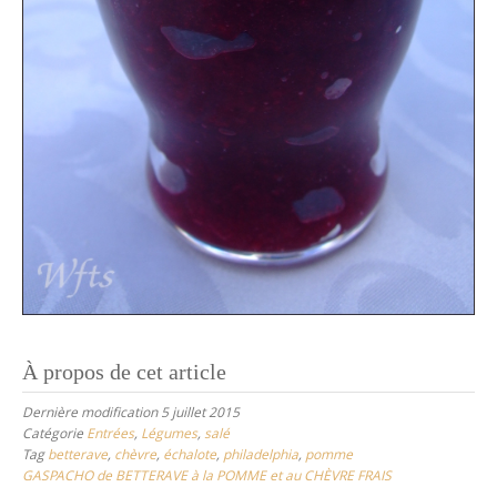
À propos de cet article
Dernière modification 5 juillet 2015
Catégorie
Entrées
,
Légumes
,
salé
Tag
betterave
,
chèvre
,
échalote
,
philadelphia
,
pomme
GASPACHO de BETTERAVE à la POMME et au CHÈVRE FRAIS