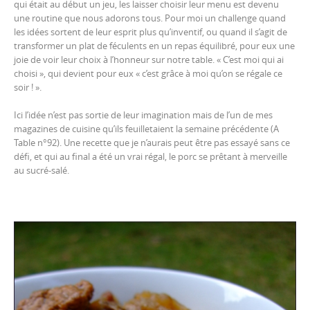
qui était au début un jeu, les laisser choisir leur menu est devenu
une routine que nous adorons tous. Pour moi un challenge quand
les idées sortent de leur esprit plus qu’inventif, ou quand il s’agit de
transformer un plat de féculents en un repas équilibré, pour eux une
joie de voir leur choix à l’honneur sur notre table. « C’est moi qui ai
choisi », qui devient pour eux « c’est grâce à moi qu’on se régale ce
soir ! ».
Ici l’idée n’est pas sortie de leur imagination mais de l’un de mes
magazines de cuisine qu’ils feuilletaient la semaine précédente (A
Table n°92). Une recette que je n’aurais peut être pas essayé sans ce
défi, et qui au final a été un vrai régal, le porc se prêtant à merveille
au sucré-salé.