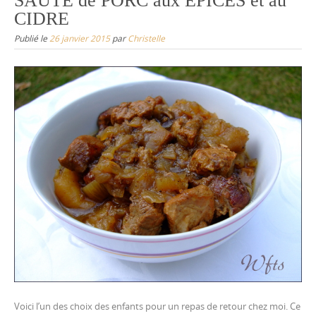
SAUTÉ de PORC aux ÉPICES et au
CIDRE
Publié le
26 janvier 2015
par
Christelle
Voici l’un des choix des enfants pour un repas de retour chez moi. Ce