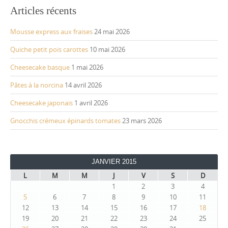
Articles récents
Mousse express aux fraises
24 mai 2026
Quiche petit pois carottes
10 mai 2026
Cheesecake basque
1 mai 2026
Pâtes à la norcina
14 avril 2026
Cheesecake japonais
1 avril 2026
Gnocchis crémeux épinards tomates
23 mars 2026
JANVIER 2015
L
M
M
J
V
S
D
1
2
3
4
5
6
7
8
9
10
11
12
13
14
15
16
17
18
19
20
21
22
23
24
25