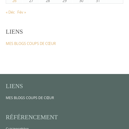
26
27
28
29
30
31
« Déc
Fév »
LIENS
MES BLOGS COUPS DE CŒUR
LIENS
MES BLOGS COUPS DE CŒUR
RÉFÉRENCEMENT
Cuisinosphère