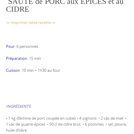
SAUTÉ de PORC aux ÉPICES et au
CIDRE
—
Imprimer cette recette
—
Pour
6 personnes
Préparation
15 min
Cuisson
10 min + 1h30 au four
INGRÉDIENTS
• 1 kg d’échine de porc coupée en cubes • 4 oignons • 2 càs de miel •
1 càc de quatre-épices • 50 cl de cidre brut • 6 pommes • sel, poivre,
huile d’olive