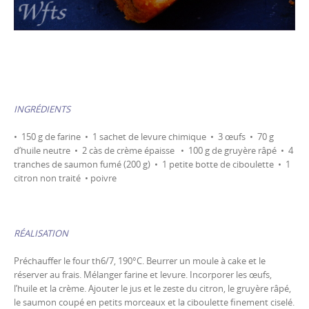
INGRÉDIENTS
• 150 g de farine • 1 sachet de levure chimique • 3 œufs • 70 g
d’huile neutre • 2 càs de crème épaisse • 100 g de gruyère râpé • 4
tranches de saumon fumé (200 g) • 1 petite botte de ciboulette • 1
citron non traité • poivre
RÉALISATION
Préchauffer le four th6/7, 190°C. Beurrer un moule à cake et le
réserver au frais. Mélanger farine et levure. Incorporer les œufs,
l’huile et la crème. Ajouter le jus et le zeste du citron, le gruyère râpé,
le saumon coupé en petits morceaux et la ciboulette finement ciselé.