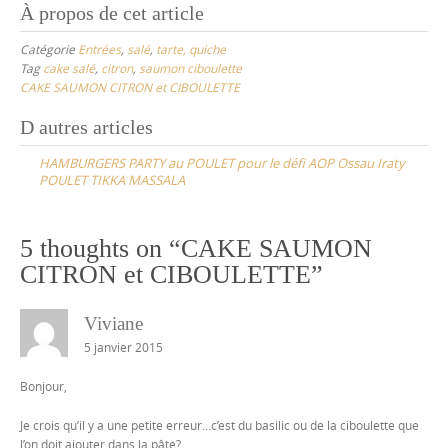
À propos de cet article
Catégorie
Entrées
,
salé
,
tarte, quiche
Tag
cake salé
,
citron
,
saumon ciboulette
CAKE SAUMON CITRON et CIBOULETTE
Post
D autres articles
navigation
HAMBURGERS PARTY au POULET pour le défi AOP Ossau Iraty
POULET TIKKA MASSALA
5 thoughts on “
CAKE SAUMON
CITRON et CIBOULETTE
”
Viviane
5 janvier 2015
Bonjour,
Je crois qu’il y a une petite erreur…c’est du basilic ou de la ciboulette que
l’on doit ajouter dans la pâte?