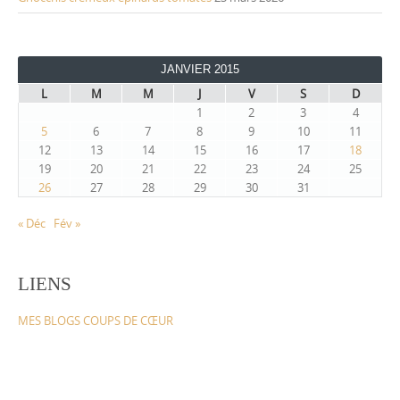
JANVIER 2015
L
M
M
J
V
S
D
1
2
3
4
5
6
7
8
9
10
11
12
13
14
15
16
17
18
19
20
21
22
23
24
25
26
27
28
29
30
31
« Déc
Fév »
LIENS
MES BLOGS COUPS DE CŒUR