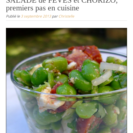
SALADE de FÈVES et CHORIZO,
premiers pas en cuisine
Publié le
3 septembre 2013
par
Christelle