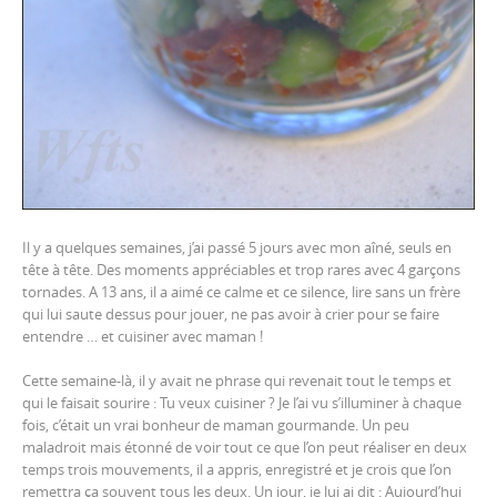
Il y a quelques semaines, j’ai passé 5 jours avec mon aîné, seuls en
tête à tête. Des moments appréciables et trop rares avec 4 garçons
tornades. A 13 ans, il a aimé ce calme et ce silence, lire sans un frère
qui lui saute dessus pour jouer, ne pas avoir à crier pour se faire
entendre … et cuisiner avec maman !
Cette semaine-là, il y avait ne phrase qui revenait tout le temps et
qui le faisait sourire : Tu veux cuisiner ? Je l’ai vu s’illuminer à chaque
fois, c’était un vrai bonheur de maman gourmande. Un peu
maladroit mais étonné de voir tout ce que l’on peut réaliser en deux
temps trois mouvements, il a appris, enregistré et je crois que l’on
remettra ça souvent tous les deux. Un jour, je lui ai dit : Aujourd’hui