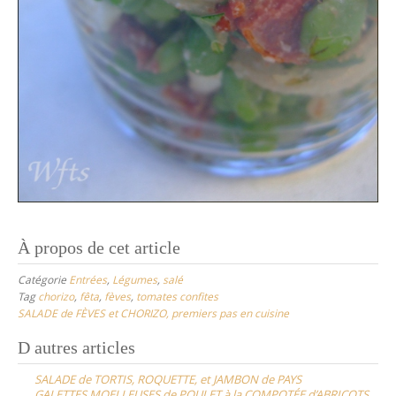
À propos de cet article
Catégorie
Entrées
,
Légumes
,
salé
Tag
chorizo
,
fêta
,
fèves
,
tomates confites
SALADE de FÈVES et CHORIZO, premiers pas en cuisine
Post
D autres articles
navigation
SALADE de TORTIS, ROQUETTE, et JAMBON de PAYS
GALETTES MOELLEUSES de POULET à la COMPOTÉE d’ABRICOTS