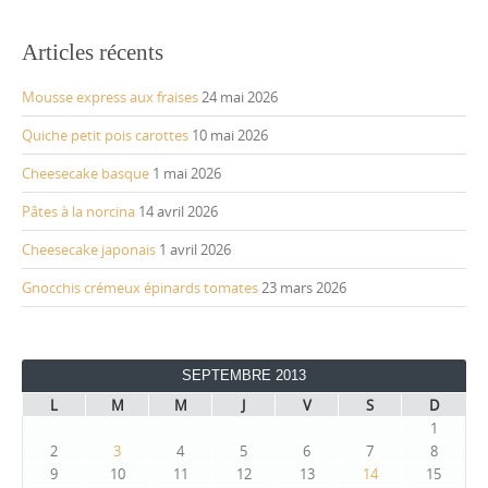
Articles récents
Mousse express aux fraises
24 mai 2026
Quiche petit pois carottes
10 mai 2026
Cheesecake basque
1 mai 2026
Pâtes à la norcina
14 avril 2026
Cheesecake japonais
1 avril 2026
Gnocchis crémeux épinards tomates
23 mars 2026
SEPTEMBRE 2013
L
M
M
J
V
S
D
1
2
3
4
5
6
7
8
9
10
11
12
13
14
15