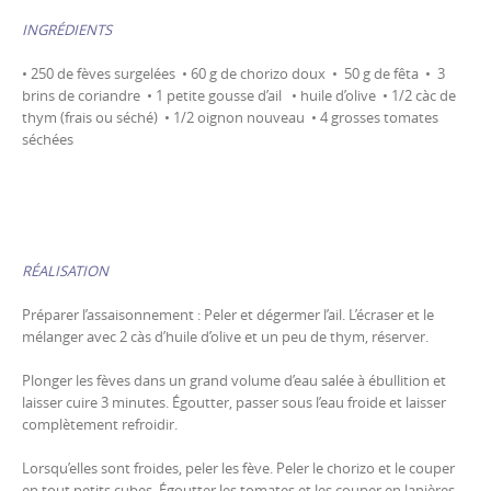
INGRÉDIENTS
• 250 de fèves surgelées • 60 g de chorizo doux • 50 g de fêta • 3
brins de coriandre • 1 petite gousse d’ail • huile d’olive • 1/2 càc de
thym (frais ou séché) • 1/2 oignon nouveau • 4 grosses tomates
séchées
RÉALISATION
Préparer l’assaisonnement : Peler et dégermer l’ail. L’écraser et le
mélanger avec 2 càs d’huile d’olive et un peu de thym, réserver.
Plonger les fèves dans un grand volume d’eau salée à ébullition et
laisser cuire 3 minutes. Égoutter, passer sous l’eau froide et laisser
complètement refroidir.
Lorsqu’elles sont froides, peler les fève. Peler le chorizo et le couper
en tout petits cubes. Égoutter les tomates et les couper en lanières.