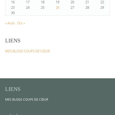
16
17
18
19
20
21
22
23
24
25
26
27
28
29
30
« Août
Oct »
LIENS
MES BLOGS COUPS DE CŒUR
LIENS
MES BLOGS COUPS DE CŒUR