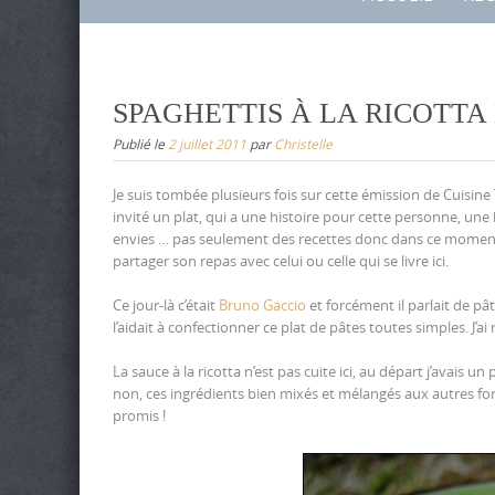
to
content
SPAGHETTIS À LA RICOTTA
Publié le
2 juillet 2011
par
Christelle
Je suis tombée plusieurs fois sur cette émission de Cuisin
invité un plat, qui a une histoire pour cette personne, une
envies … pas seulement des recettes donc dans ce moment
partager son repas avec celui ou celle qui se livre ici.
Ce jour-là c’était
Bruno Gaccio
et forcément il parlait de pât
l’aidait à confectionner ce plat de pâtes toutes simples. J’ai 
La sauce à la ricotta n’est pas cuite ici, au départ j’avais un
non, ces ingrédients bien mixés et mélangés aux autres for
promis !