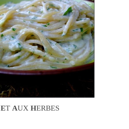
A
E
T
A
UX
H
ERBES