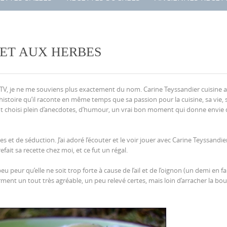
 ET AUX HERBES
e TV, je ne me souviens plus exactement du nom. Carine Teyssandier cuisine 
 histoire qu’il raconte en même temps que sa passion pour la cuisine, sa vie, 
 choisi plein d’anecdotes, d’humour, un vrai bon moment qui donne envie 
es et de séduction. J’ai adoré l’écouter et le voir jouer avec Carine Teyssandie
refait sa recette chez moi, et ce fut un régal.
 peu peur qu’elle ne soit trop forte à cause de l’ail et de l’oignon (un demi en fa
ment un tout très agréable, un peu relevé certes, mais loin d’arracher la bo