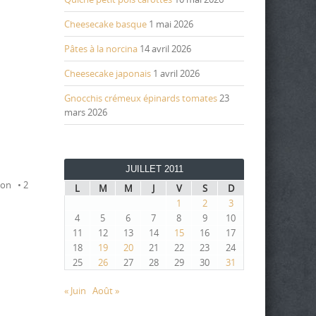
Cheesecake basque
1 mai 2026
Pâtes à la norcina
14 avril 2026
Cheesecake japonais
1 avril 2026
Gnocchis crémeux épinards tomates
23
mars 2026
JUILLET 2011
non • 2
L
M
M
J
V
S
D
1
2
3
4
5
6
7
8
9
10
11
12
13
14
15
16
17
18
19
20
21
22
23
24
25
26
27
28
29
30
31
« Juin
Août »