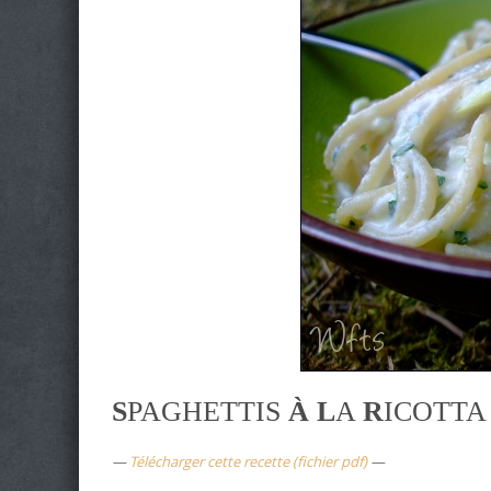
S
PAGHETTIS
À L
A
R
ICOTT
—
Télécharger cette recette (fichier pdf)
—