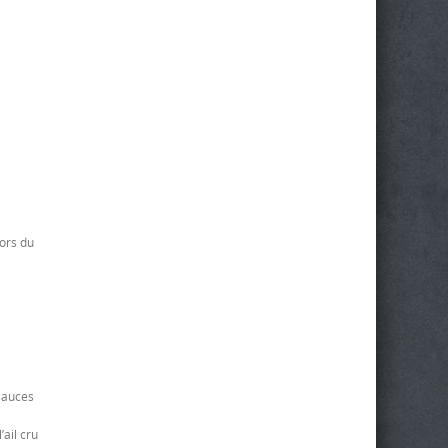
lors du
 sauces
’ail cru