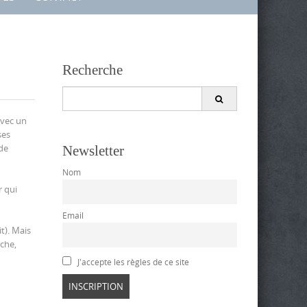
Recherche
Search
for:
avec un
ses
de
Newsletter
Nom
r qui
Email
it). Mais
uche,
J'accepte les règles de ce site