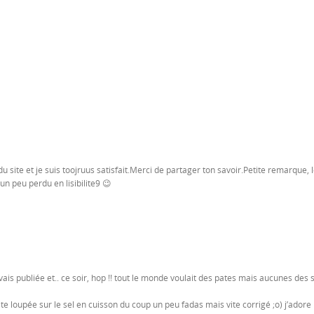
s du site et je suis toojruus satisfait.Merci de partager ton savoir.Petite remarque, 
un peu perdu en lisibilite9 😉
avais publiée et.. ce soir, hop !! tout le monde voulait des pates mais aucunes des
te loupée sur le sel en cuisson du coup un peu fadas mais vite corrigé ;o) j’adore l