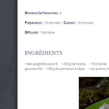
N
ombre De Personnes
: 6
P
réparation
: 10 minutes /
C
uisson
: 10 minutes
D
ifficulté
: Très facile
I
NGRÉDIENTS
• des spaghettis pour 6 • 250 g de ricotta • 10 cl de lait
gousses d’ail • 100 g de parmesan à râper • sel, poivre, hu