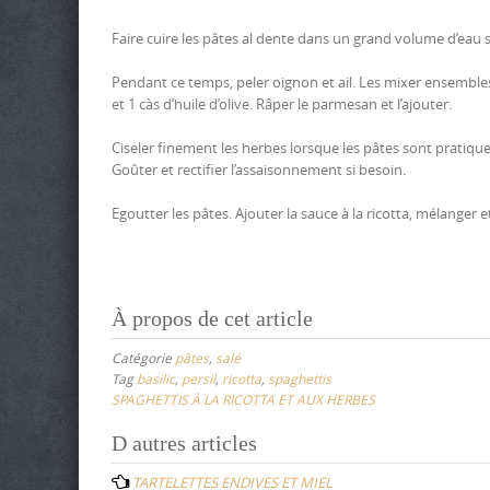
Faire cuire les pâtes al dente dans un grand volume d’eau s
Pendant ce temps, peler oignon et ail. Les mixer ensembles. D
et 1 càs d’huile d’olive. Râper le parmesan et l’ajouter.
Ciseler finement les herbes lorsque les pâtes sont pratique
Goûter et rectifier l’assaisonnement si besoin.
Egoutter les pâtes. Ajouter la sauce à la ricotta, mélanger et
À propos de cet article
Catégorie
pâtes
,
salé
Tag
basilic
,
persil
,
ricotta
,
spaghettis
SPAGHETTIS À LA RICOTTA ET AUX HERBES
Post
D autres articles
navigation
TARTELETTES ENDIVES ET MIEL