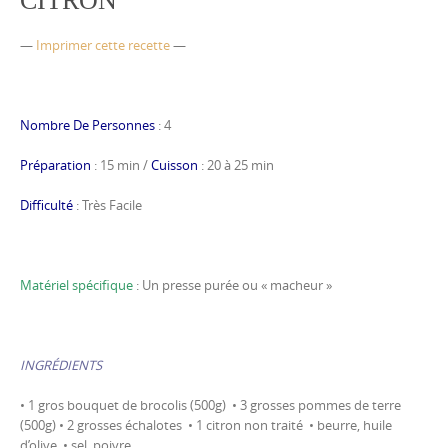
CITRON
—
Imprimer cette recette
—
Nombre De Personnes
: 4
Préparation
: 15 min /
Cuisson
: 20 à 25 min
Difficulté
: Très Facile
Matériel spécifique
: Un presse purée ou « macheur »
INGRÉDIENTS
• 1 gros bouquet de brocolis (500g) • 3 grosses pommes de terre
(500g) • 2 grosses échalotes • 1 citron non traité • beurre, huile
d’olive • sel, poivre