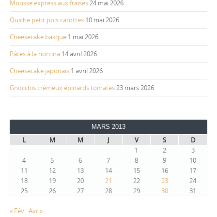
Mousse express aux fraises
24 mai 2026
Quiche petit pois carottes
10 mai 2026
Cheesecake basque
1 mai 2026
Pâtes à la norcina
14 avril 2026
Cheesecake japonais
1 avril 2026
Gnocchis crémeux épinards tomates
23 mars 2026
MARS 2013
L
M
M
J
V
S
D
1
2
3
4
5
6
7
8
9
10
11
12
13
14
15
16
17
18
19
20
21
22
23
24
25
26
27
28
29
30
31
« Fév
Avr »