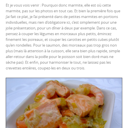
Et je vous vois venir : Pourquoi donc marmite, elle est où cette
marmite, pas sur les photos en tout cas. Et bien la première fois que
j’ai fait ce plat, je l’ai présenté dans de petites marmites en portions
individuelles, mais rien d’obligatoire ici, c’est simplement pour une
jolie présentation, pour un dîner à deux par exemple. Dans ce cas,
pensez à couper les légumes en morceaux plus petits, émincez
finement les poireaux, et couper les carottes en petits cubes plutôt
qu’en rondelles. Pour le saumon, des morceaux pas trop gros non
plus (mais là attention à la cuisson, elle sera bien plus rapide, simple
aller-retour dans la poêle pour le poisson soit bien doré mais ne
sèche pas). Et enfin, pour harmoniser le tout, ne laissez pas les
crevettes entières, coupez-les en deux ou trois.