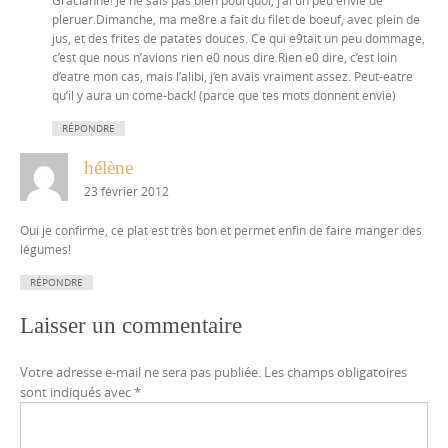
Gracianne! Je ne sais pas bien pourquoi, j’ai un peu envie de
pleruer.Dimanche, ma me8re a fait du filet de boeuf, avec plein de
jus, et des frites de patates douces. Ce qui e9tait un peu dommage,
c’est que nous n’avions rien e0 nous dire.Rien e0 dire, c’est loin
d’eatre mon cas, mais l’alibi, j’en avais vraiment assez. Peut-eatre
qu’il y aura un come-back! (parce que tes mots donnent envie)
RÉPONDRE
hélène
23 février 2012
Oui je confirme, ce plat est très bon et permet enfin de faire manger des
légumes!
RÉPONDRE
Laisser un commentaire
Votre adresse e-mail ne sera pas publiée.
Les champs obligatoires
sont indiqués avec
*