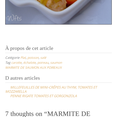
À propos de cet article
Catégorie
Plat
,
poisson
,
salé
Tag
carotte
,
échalote
,
poireau
,
saumon
MARMITE DE SAUMON AUX POIREAUX
Post
D autres articles
navigation
MILLEFEUILLES DE MINI-CRÊPES AU THYM, TOMATES ET
MOZZARELLA
PENNE RIGATE TOMATES ET GORGONZOLA
7 thoughts on “
MARMITE DE