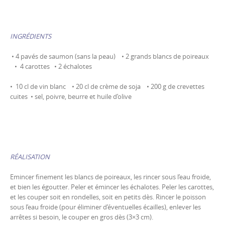
INGRÉDIENTS
• 4 pavés de saumon (sans la peau) • 2 grands blancs de poireaux
• 4 carottes • 2 échalotes
• 10 cl de vin blanc • 20 cl de crème de soja • 200 g de crevettes
cuites • sel, poivre, beurre et huile d’olive
RÉALISATION
Emincer finement les blancs de poireaux, les rincer sous l’eau froide,
et bien les égoutter. Peler et émincer les échalotes. Peler les carottes,
et les couper soit en rondelles, soit en petits dès. Rincer le poisson
sous l’eau froide (pour éliminer d’éventuelles écailles), enlever les
arrêtes si besoin, le couper en gros dès (3×3 cm).