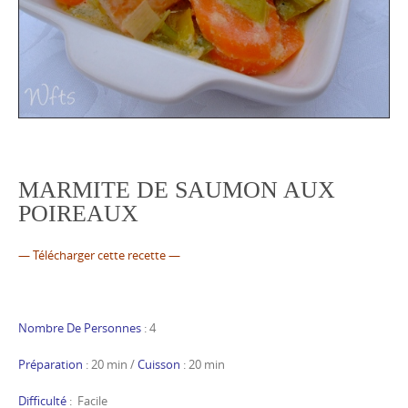
MARMITE DE SAUMON AUX
POIREAUX
—
Télécharger cette recette
—
Nombre De Personnes
: 4
Préparation
: 20 min /
Cuisson
: 20 min
Difficulté
: Facile