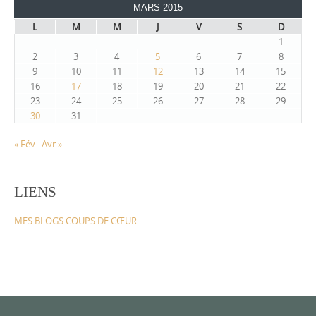
MARS 2015
L
M
M
J
V
S
D
1
2
3
4
5
6
7
8
9
10
11
12
13
14
15
16
17
18
19
20
21
22
23
24
25
26
27
28
29
30
31
« Fév
Avr »
LIENS
MES BLOGS COUPS DE CŒUR