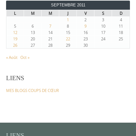
SEPTEMBRE 2011
L
M
M
J
V
S
D
1
2
3
4
5
6
7
8
9
10
11
12
13
14
15
16
17
18
19
20
21
22
23
24
25
26
27
28
29
30
« Août
Oct »
LIENS
MES BLOGS COUPS DE CŒUR
LIENS