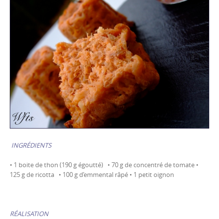
INGRÉDIENTS
• 1 boite de thon (190 g égoutté) • 70 g de concentré de tomate •
125 g de ricotta • 100 g d’emmental râpé • 1 petit oignon
RÉALISATION