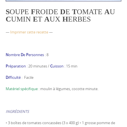
S
OUPE
F
ROIDE
D
E
T
OMATE
A
U
C
UMIN
E
T
A
UX
H
ERBES
—
Imprimer cette recette
—
N
ombre
D
e
P
ersonnes
: 8
P
réparation
: 20 minutes /
C
uisson
: 15 min
D
ifficulté
: Facile
Matériel spécifique
: moulin à légumes, cocotte minute.
INGRÉDIENTS
• 3 boîtes de tomates concassées (3 x 400 g) • 1 grosse pomme de