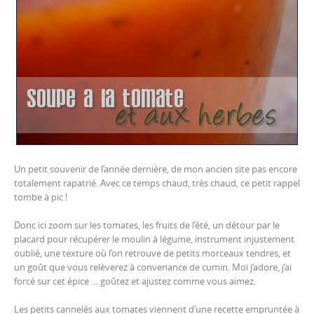
Un petit souvenir de l’année dernière, de mon ancien site pas encore
totalement rapatrié. Avec ce temps chaud, très chaud, ce petit rappel
tombe à pic !
Donc ici zoom sur les tomates, les fruits de l’été, un détour par le
placard pour récupérer le moulin à légume, instrument injustement
oublié, une texture où l’on retrouve de petits morceaux tendres, et
un goût que vous relèverez à convenance de cumin. Moi j’adore, j’ai
forcé sur cet épice … goûtez et ajustez comme vous aimez.
Les petits cannelés aux tomates viennent d’une recette empruntée à