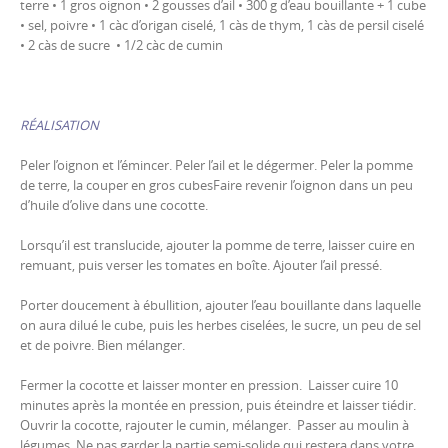
terre • 1 gros oignon • 2 gousses d’ail • 300 g d’eau bouillante + 1 cube
• sel, poivre • 1 càc d’origan ciselé, 1 càs de thym, 1 càs de persil ciselé
• 2 càs de sucre • 1/2 càc de cumin
RÉALISATION
Peler l’oignon et l’émincer. Peler l’ail et le dégermer. Peler la pomme
de terre, la couper en gros cubesFaire revenir l’oignon dans un peu
d’huile d’olive dans une cocotte.
Lorsqu’il est translucide, ajouter la pomme de terre, laisser cuire en
remuant, puis verser les tomates en boîte. Ajouter l’ail pressé.
Porter doucement à ébullition, ajouter l’eau bouillante dans laquelle
on aura dilué le cube, puis les herbes ciselées, le sucre, un peu de sel
et de poivre. Bien mélanger.
Fermer la cocotte et laisser monter en pression. Laisser cuire 10
minutes après la montée en pression, puis éteindre et laisser tiédir.
Ouvrir la cocotte, rajouter le cumin, mélanger. Passer au moulin à
légumes. Ne pas garder la partie semi-solide qui restera dans votre