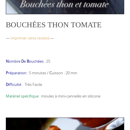
BOUCHÉES THON TOMATE
—
Imprimer cette recette
—
N
ombre
D
e
B
ouchées
: 25
P
réparation
: 5 minutes /
C
uisson : 20 min
D
ifficulté
: Très Facile
Matériel spécifique
: moules à mini-cannelés en silicone