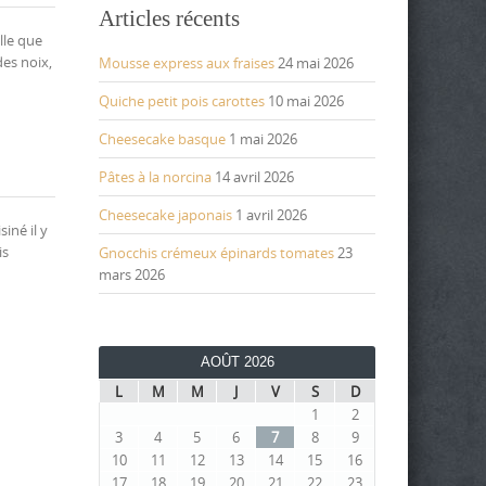
Articles récents
lle que
des noix,
Mousse express aux fraises
24 mai 2026
Quiche petit pois carottes
10 mai 2026
Cheesecake basque
1 mai 2026
Pâtes à la norcina
14 avril 2026
Cheesecake japonais
1 avril 2026
iné il y
is
Gnocchis crémeux épinards tomates
23
mars 2026
AOÛT 2026
L
M
M
J
V
S
D
1
2
3
4
5
6
7
8
9
10
11
12
13
14
15
16
17
18
19
20
21
22
23