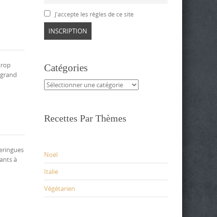
J'accepte les règles de ce site
trop
Catégories
, grand
Catégories
Recettes Par Thèmes
meringues
Noël
ants à
Italie
Végétarien