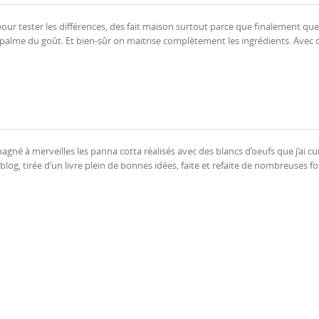
pour tester les différences, des fait maison surtout parce que finalement que
 palme du goût. Et bien-sûr on maitrise complètement les ingrédients. Avec 
gné à merveilles les panna cotta réalisés avec des blancs d’oeufs que j’ai cuis
log, tirée d’un livre plein de bonnes idées, faite et refaite de nombreuses fo