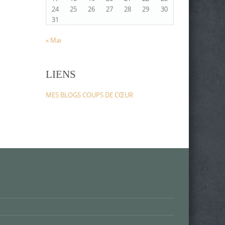
24
25
26
27
28
29
30
31
« Mai
LIENS
MES BLOGS COUPS DE CŒUR