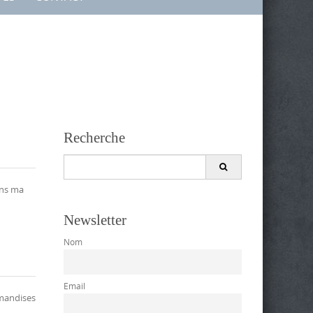
Recherche
Search
for:
ans ma
Newsletter
Nom
Email
urmandises