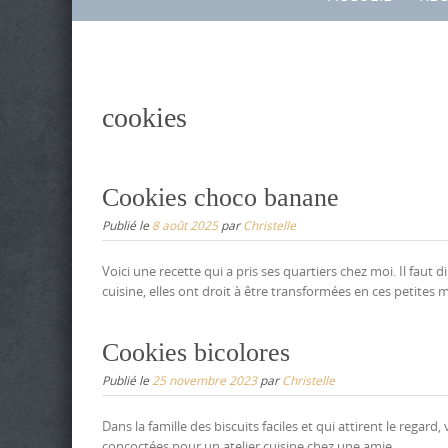
to
content
cookies
Cookies choco banane
Publié le
8 août 2025
par
Christelle
Voici une recette qui a pris ses quartiers chez moi. Il fau
cuisine, elles ont droit à être transformées en ces petites m
Cookies bicolores
Publié le
25 novembre 2023
par
Christelle
Dans la famille des biscuits faciles et qui attirent le regar
concoctées pour un atelier cuisine chez une amie.