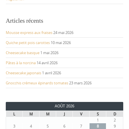
Articles récents
Mousse express aux fraises
24 mai 2026
Quiche petit pois carottes
10 mai 2026
Cheesecake basque
1 mai 2026
Pâtes à la norcina
14 avril 2026
Cheesecake japonais
1 avril 2026
Gnocchis crémeux épinards tomates
23 mars 2026
AOÛT 2026
L
M
M
J
V
S
D
1
2
3
4
5
6
7
8
9