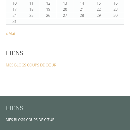
10
11
12
13
14
15
16
17
18
19
20
21
22
23
24
25
26
27
28
29
30
31
« Mai
LIENS
MES BLOGS COUPS DE CŒUR
LIENS
MES BLOGS COUPS DE CŒUR