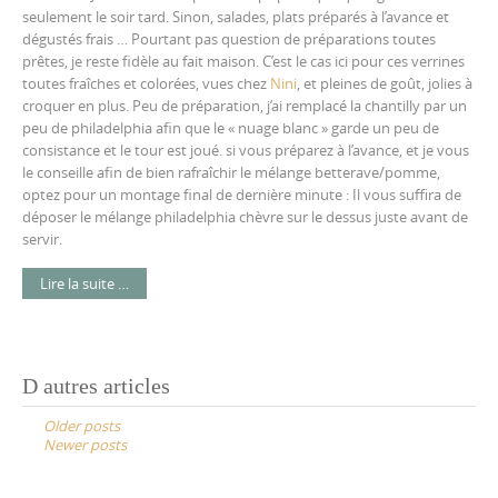
seulement le soir tard. Sinon, salades, plats préparés à l’avance et
dégustés frais … Pourtant pas question de préparations toutes
prêtes, je reste fidèle au fait maison. C’est le cas ici pour ces verrines
toutes fraîches et colorées, vues chez
Nini
, et pleines de goût, jolies à
croquer en plus. Peu de préparation, j’ai remplacé la chantilly par un
peu de philadelphia afin que le « nuage blanc » garde un peu de
consistance et le tour est joué. si vous préparez à l’avance, et je vous
le conseille afin de bien rafraîchir le mélange betterave/pomme,
optez pour un montage final de dernière minute : Il vous suffira de
déposer le mélange philadelphia chèvre sur le dessus juste avant de
servir.
Lire la suite …
Posts
D autres articles
navigation
Older posts
Newer posts