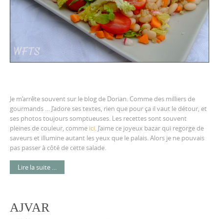
Je m’arrête souvent sur le blog de Dorian. Comme des milliers de
gourmands … J’adore ses textes, rien que pour ça il vaut le détour, et
ses photos toujours somptueuses. Les recettes sont souvent
pleines de couleur, comme
ici
. J’aime ce joyeux bazar qui regorge de
saveurs et illumine autant les yeux que le palais. Alors je ne pouvais
pas passer à côté de cette salade.
Lire la suite …
AJVAR