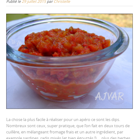
Publié le
29 juillet 2015
par
Christelle
La chose la plus facile à réaliser pour un apéro ce sont les dips.
Nombreux sont ceux, super pratique, que l’on fait en deux tours de
cuillère, en mélangeant fromage frais et un autre ingrédient, par
exemple sardines, radis mixés (et bien égouttés !) … plus des herbes