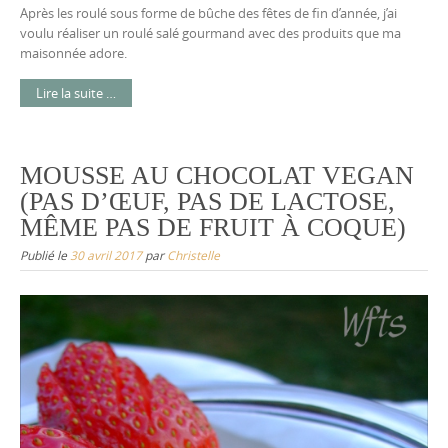
Après les roulé sous forme de bûche des fêtes de fin d’année, j’ai
voulu réaliser un roulé salé gourmand avec des produits que ma
maisonnée adore.
Lire la suite …
MOUSSE AU CHOCOLAT VEGAN
(PAS D’ŒUF, PAS DE LACTOSE,
MÊME PAS DE FRUIT À COQUE)
Publié le
30 avril 2017
par
Christelle