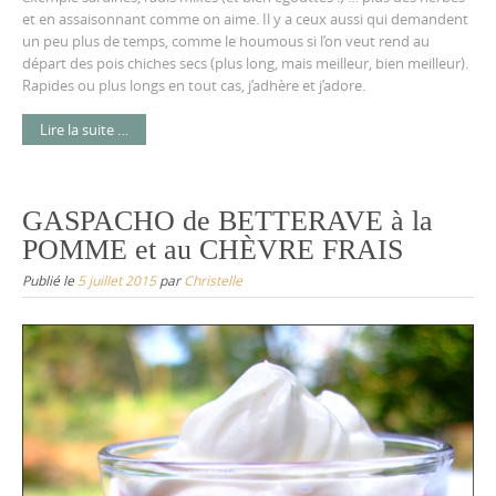
et en assaisonnant comme on aime. Il y a ceux aussi qui demandent
un peu plus de temps, comme le houmous si l’on veut rend au
départ des pois chiches secs (plus long, mais meilleur, bien meilleur).
Rapides ou plus longs en tout cas, j’adhère et j’adore.
Lire la suite …
GASPACHO de BETTERAVE à la
POMME et au CHÈVRE FRAIS
Publié le
5 juillet 2015
par
Christelle