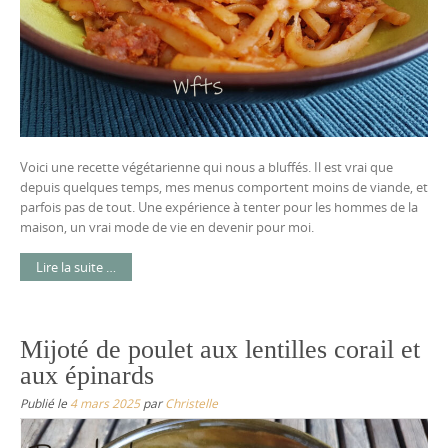
Voici une recette végétarienne qui nous a bluffés. Il est vrai que
depuis quelques temps, mes menus comportent moins de viande, et
parfois pas de tout. Une expérience à tenter pour les hommes de la
maison, un vrai mode de vie en devenir pour moi.
Lire la suite …
Mijoté de poulet aux lentilles corail et
aux épinards
Publié le
4 mars 2025
par
Christelle