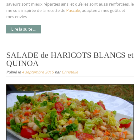
saveurs sont mieux réparties ainsi et qu’elles sont aussi renforcées. Je
me suis inspirée de la recette de
Pascale
, adaptée à mes goûts et
mes envies.
Lire la suite …
SALADE de HARICOTS BLANCS et
QUINOA
Publié le
4 septembre 2015
par
Christelle