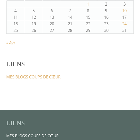
1
2
3
4
5
6
7
8
9
10
11
12
13
14
15
16
17
18
19
20
21
22
23
24
25
26
27
28
29
30
31
« Avr
LIENS
MES BLOGS COUPS DE CŒUR
LIENS
MES BLOGS COUPS DE CŒUR