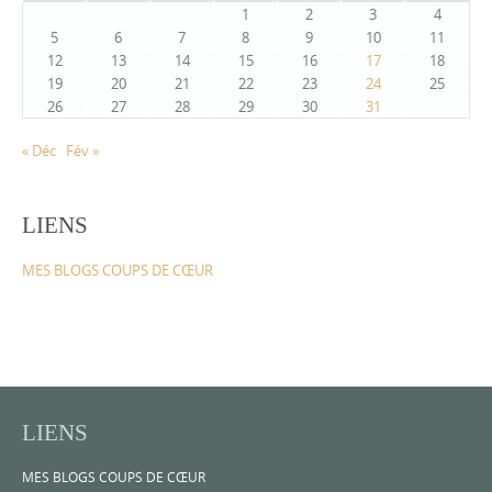
1
2
3
4
5
6
7
8
9
10
11
12
13
14
15
16
17
18
19
20
21
22
23
24
25
26
27
28
29
30
31
« Déc
Fév »
LIENS
MES BLOGS COUPS DE CŒUR
LIENS
MES BLOGS COUPS DE CŒUR