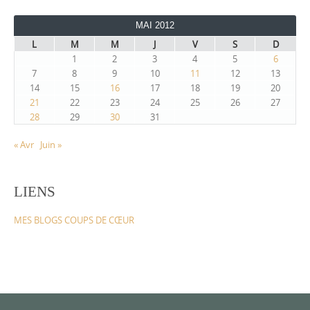
MAI 2012
L
M
M
J
V
S
D
1
2
3
4
5
6
7
8
9
10
11
12
13
14
15
16
17
18
19
20
21
22
23
24
25
26
27
28
29
30
31
« Avr
Juin »
LIENS
MES BLOGS COUPS DE CŒUR