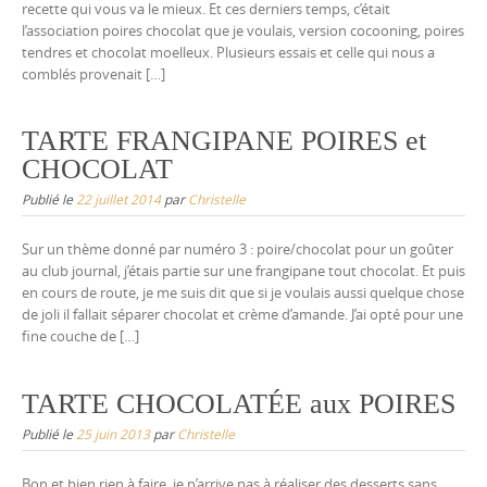
recette qui vous va le mieux. Et ces derniers temps, c’était
l’association poires chocolat que je voulais, version cocooning, poires
tendres et chocolat moelleux. Plusieurs essais et celle qui nous a
comblés provenait […]
TARTE FRANGIPANE POIRES et
CHOCOLAT
Publié le
22 juillet 2014
par
Christelle
Sur un thème donné par numéro 3 : poire/chocolat pour un goûter
au club journal, j’étais partie sur une frangipane tout chocolat. Et puis
en cours de route, je me suis dit que si je voulais aussi quelque chose
de joli il fallait séparer chocolat et crème d’amande. J’ai opté pour une
fine couche de […]
TARTE CHOCOLATÉE aux POIRES
Publié le
25 juin 2013
par
Christelle
Bon et bien rien à faire, je n’arrive pas à réaliser des desserts sans