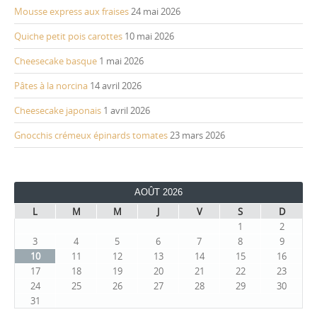
Mousse express aux fraises
24 mai 2026
Quiche petit pois carottes
10 mai 2026
Cheesecake basque
1 mai 2026
Pâtes à la norcina
14 avril 2026
Cheesecake japonais
1 avril 2026
Gnocchis crémeux épinards tomates
23 mars 2026
AOÛT 2026
L
M
M
J
V
S
D
1
2
3
4
5
6
7
8
9
10
11
12
13
14
15
16
17
18
19
20
21
22
23
24
25
26
27
28
29
30
31