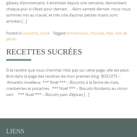
gâteau d’anniversaire, il attendait depuis une semaine, demandant
chaque jour si c’était pour demain … Alors samedi dernier, nous nous
sommes mis au travail, et très vite d’autres petites mains sont
arrivées […]
Posted in
Desserts
,
Sucré
Tagged
anniversaire
,
chocolat
,
miel
,
noix de
pécan
RECETTES SUCRÉES
Si la recette que vous cherchez n’est pas sur cette page, elle est peut-
être dans la page des recettes de mon premier blog. BISCUITS –
Amaretti moelleux *** Noël *** – Biscottis à la farine de maïs,
cranberries et pistaches *** Noël *** – Biscuits fondants au citron
vert *** Noël *** – Biscuits pain d’épices […]
LIENS